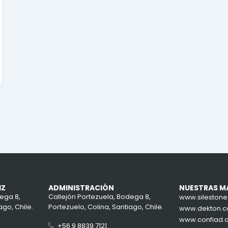
IZ
ADMINISTRACIÓN
NUESTRAS M
ega 8,
Callejón Portezuela, Bodega 8,
www.sileston
ago, Chile.
Portezuelo, Colina, Santiago, Chile.
www.dekton.
www.confiad.
+56 9 8839 7121