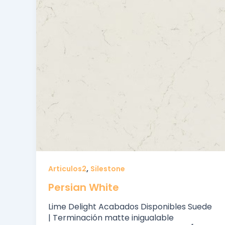
,
Articulos2
Silestone
Persian White
Lime Delight Acabados Disponibles Suede
| Terminación matte inigualable