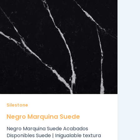
Silestone
Negro Marquina Suede
Negro Marquina Suede Acabados
Disponibles Suede | Inigualable textura