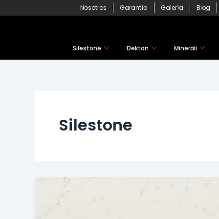
Skip
Nosotros
Garantía
Galería
Blog
to
content
Silestone
Dekton
Minerali
Silestone