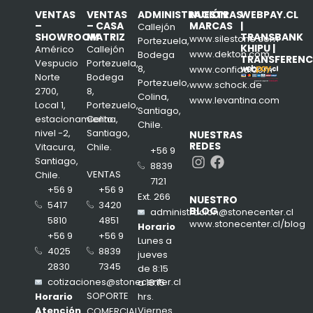
VENTAS
VENTAS
ADMINISTRACIÓN
NUESTRAS
WEBPAY.CL
–
– CASA
MARCAS
|
Callejón
SHOWROOM
MATRIZ
TRANSBANK
www.silestone.com
Portezuela,
KHIPU |
Américo
Callejón
www.dekton.com
Bodega
TRANSFERENC
Vespucio
Portezuela,
8,
www.confiad.com
Norte
Bodega
Portezuelo,
www.schock.de
2700,
8,
Colina,
www.levantina.com
Local 1,
Portezuelo,
Santiago,
estacionamiento
Colina,
Chile.
nivel -2,
Santiago,
NUESTRAS
REDES
Vitacura,
Chile.
+56 9
Instagram
Facebook
Santiago,
8839
VENTAS
Chile.
7121
+56 9
+56 9
Ext. 266
NUESTRO
3420
5417
BLOG
administracion@stonecenter.cl
4851
5810
www.stonecenter.cl/blog
Horario
+56 9
+56 9
Lunes a
8839
4025
jueves
7345
2830
de 8:15
cotizaciones@stonecenter.cl
a 18:15
SOPORTE
hrs.
Horario
Viernes
Atención
COMERCIAL