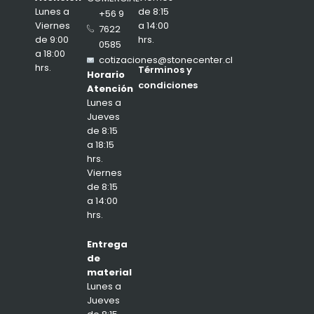
de 8:15
Lunes a
+56 9
a 14:00
Viernes
7622
hrs.
de 9:00
0585
a 18:00
cotizaciones@stonecenter.cl
hrs.
Términos y
Horario
condiciones
Atención
Lunes a
Jueves
de 8:15
a 18:15
hrs.
Viernes
de 8:15
a 14:00
hrs.
Entrega
de
material
Lunes a
Jueves