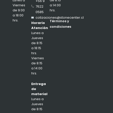
de 8:15
Lunes a
+56 9
a 14:00
Viernes
7622
hrs.
de 9:00
0585
a 18:00
cotizaciones@stonecenter.cl
hrs.
Términos y
Horario
condiciones
Atención
Lunes a
Jueves
de 8:15
a 18:15
hrs.
Viernes
de 8:15
a 14:00
hrs.
Entrega
de
material
Lunes a
Jueves
de 8:15