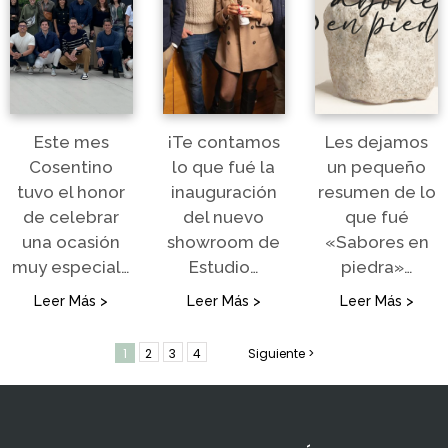
Este mes
¡Te contamos
Les dejamos
Cosentino
lo que fué la
un pequeño
tuvo el honor
inauguración
resumen de lo
de celebrar
del nuevo
que fué
una ocasión
showroom de
«Sabores en
muy especial…
Estudio…
piedra»…
Leer Más >
Leer Más >
Leer Más >
1
2
3
4