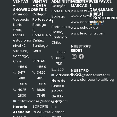
VENTAS
VENTAS
ADMINISTRACIÓN
NUESTRAS
WEBPAY.CL
–
– CASA
MARCAS
|
Callejón
SHOWROOM
MATRIZ
TRANSBANK
www.silestone.com
Portezuela,
KHIPU |
Américo
Callejón
www.dekton.com
Bodega
TRANSFERENC
Vespucio
Portezuela,
8,
www.confiad.com
Norte
Bodega
Portezuelo,
www.schock.de
2700,
8,
Colina,
www.levantina.com
Local 1,
Portezuelo,
Santiago,
estacionamiento
Colina,
Chile.
nivel -2,
Santiago,
NUESTRAS
REDES
Vitacura,
Chile.
+56 9
Instagram
Facebook
Santiago,
8839
VENTAS
Chile.
7121
+56 9
+56 9
Ext. 266
NUESTRO
3420
5417
BLOG
administracion@stonecenter.cl
4851
5810
www.stonecenter.cl/blog
Horario
+56 9
+56 9
Lunes a
8839
4025
jueves
7345
2830
de 8:15
cotizaciones@stonecenter.cl
a 18:15
SOPORTE
hrs.
Horario
Viernes
Atención
COMERCIAL