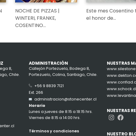
N
NOCHE DE PIZZAS |
Este mes Cosentino 
WINTERI, FRANKE,
el honor de…
COSENTINO…
IZ
ADMINISTRACIÓN
NUESTRAS M
ega 8,
Callejón Portezuela, Bodega 8,
www.sileston
ago, Chile.
Portezuelo, Colina, Santiago, Chile.
www.dekton.
www.confiad.
+56 9 8839 7121
www.schock.
Ext. 266
www.levantin
administracion@stonecenter.cl
Horario
NUESTRAS R
Lunes a jueves de 8:15 a 18:15 hrs.
Instag
Face
Viernes de 8:15 a 14:00 hrs.
nter.cl
Términos y condiciones
NUESTRO BL