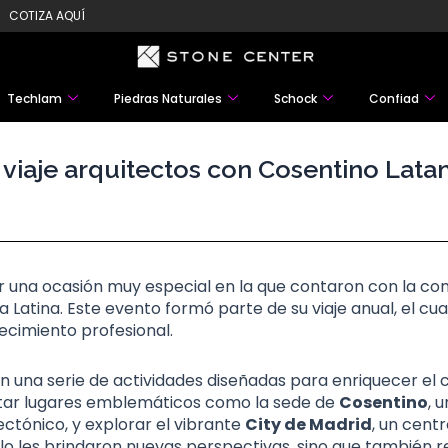
COTIZA AQUÍ
Techlam
Piedras Naturales
Schock
Confiad
 viaje arquitectos con Cosentino Lat
r una ocasión muy especial en la que contaron con la com
atina. Este evento formó parte de su viaje anual, el cual 
ecimiento profesional.
n una serie de actividades diseñadas para enriquecer el c
sitar lugares emblemáticos como la sede de
Cosentino
, 
ectónico, y explorar el vibrante
City de Madrid
, un cent
lo les brindaron nuevas perspectivas, sino que también re