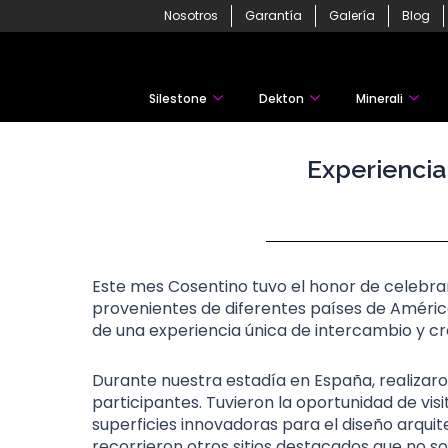
Skip
Nosotros
Garantía
Galería
Blog
to
content
Silestone
Dekton
Minerali
Experiencia
Este mes Cosentino tuvo el honor de celebra
provenientes de diferentes países de América L
de una experiencia única de intercambio y cr
Durante nuestra estadía en España, realizaro
participantes. Tuvieron la oportunidad de vi
superficies innovadoras para el diseño arquit
recorrieron otros sitios destacados que no so