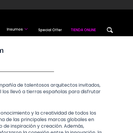
Insumos
Special Offer
TIENDA ONLINE
am
pañía de talentosos arquitectos invitados,
los llevó a tierras españolas para disfrutar
onocimiento y la creatividad de todos los
una de las principales marcas globales en
ro de inspiración y creación. Además,
forzaron la conexión entre la innovación, la