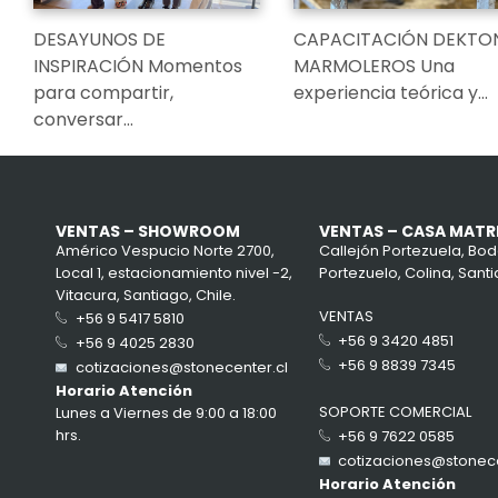
DESAYUNOS DE
CAPACITACIÓN DEKTO
INSPIRACIÓN Momentos
MARMOLEROS Una
para compartir,
experiencia teórica y…
conversar…
VENTAS – SHOWROOM
VENTAS – CASA MATR
Américo Vespucio Norte 2700,
Callejón Portezuela, Bod
Local 1, estacionamiento nivel -2,
Portezuelo, Colina, Santi
Vitacura, Santiago, Chile.
VENTAS
+56 9 5417 5810
+56 9 3420 4851
+56 9 4025 2830
+56 9 8839 7345
cotizaciones@stonecenter.cl
Horario Atención
SOPORTE COMERCIAL
Lunes a Viernes de 9:00 a 18:00
hrs.
+56 9 7622 0585
cotizaciones@stonece
Horario Atención