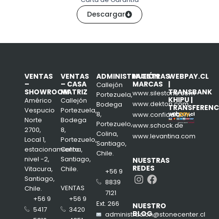
Descargar
VENTAS
VENTAS
ADMINISTRACIÓN
NUESTRAS
WEBPAY.CL
–
– CASA
MARCAS
|
Callejón
SHOWROOM
MATRIZ
TRANSBANK
www.silestone.com
Portezuela,
KHIPU |
Américo
Callejón
www.dekton.com
Bodega
TRANSFERENC
Vespucio
Portezuela,
8,
www.confiad.com
Norte
Bodega
Portezuelo,
www.schock.de
2700,
8,
Colina,
www.levantina.com
Local 1,
Portezuelo,
Santiago,
estacionamiento
Colina,
Chile.
nivel -2,
Santiago,
NUESTRAS
REDES
Vitacura,
Chile.
+56 9
Instagram
Facebook
Santiago,
8839
VENTAS
Chile.
7121
+56 9
+56 9
Ext. 266
NUESTRO
3420
5417
BLOG
administracion@stonecenter.cl