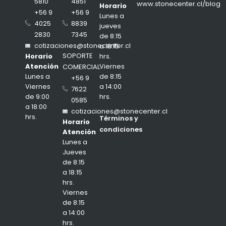
4851
5810
www.stonecenter.cl/blog
Horario
+56 9
+56 9
Lunes a
8839
4025
jueves
7345
2830
de 8:15
cotizaciones@stonecenter.cl
a 18:15
SOPORTE
hrs.
Horario
Viernes
Atención
COMERCIAL
de 8:15
Lunes a
+56 9
a 14:00
Viernes
7622
hrs.
de 9:00
0585
a 18:00
cotizaciones@stonecenter.cl
hrs.
Términos y
Horario
condiciones
Atención
Lunes a
Jueves
de 8:15
a 18:15
hrs.
Viernes
de 8:15
a 14:00
hrs.