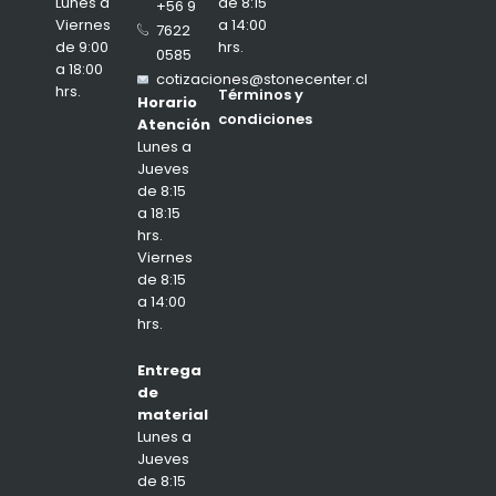
de 8:15
Lunes a
+56 9
a 14:00
Viernes
7622
hrs.
de 9:00
0585
a 18:00
cotizaciones@stonecenter.cl
hrs.
Términos y
Horario
condiciones
Atención
Lunes a
Jueves
de 8:15
a 18:15
hrs.
Viernes
de 8:15
a 14:00
hrs.
Entrega
de
material
Lunes a
Jueves
de 8:15