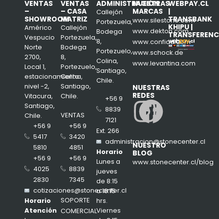
VENTAS
VENTAS
ADMINISTRACIÓN
NUESTRAS
WEBPAY.CL
–
– CASA
MARCAS
|
Callejón
SHOWROOM
MATRIZ
TRANSBANK
www.silestone.com
Portezuela,
KHIPU |
Américo
Callejón
www.dekton.com
Bodega
TRANSFERENC
Vespucio
Portezuela,
8,
www.confiad.com
Norte
Bodega
Portezuelo,
www.schock.de
2700,
8,
Colina,
www.levantina.com
Local 1,
Portezuelo,
Santiago,
estacionamiento
Colina,
Chile.
nivel -2,
Santiago,
NUESTRAS
REDES
Vitacura,
Chile.
+56 9
Insta
Face
Santiago,
8839
VENTAS
Chile.
7121
+56 9
+56 9
Ext. 266
3420
5417
administracion@stonecenter.cl
NUESTRO
4851
5810
Horario
BLOG
+56 9
+56 9
Lunes a
www.stonecenter.cl/blog
8839
4025
jueves
7345
2830
de 8:15
cotizaciones@stonecenter.cl
a 18:15
SOPORTE
hrs.
Horario
Viernes
Atención
COMERCIAL