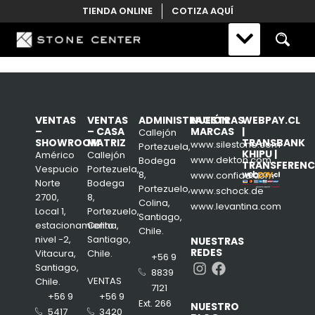
Skip
TIENDA ONLINE
COTIZA AQUÍ
to
content
VENTAS
VENTAS
ADMINISTRACIÓN
NUESTRAS
WEBPAY.CL
–
– CASA
MARCAS
|
Callejón
SHOWROOM
MATRIZ
TRANSBANK
www.silestone.com
Portezuela,
KHIPU |
Américo
Callejón
www.dekton.com
Bodega
TRANSFERENC
Vespucio
Portezuela,
8,
www.confiad.com
Norte
Bodega
Portezuelo,
www.schock.de
2700,
8,
Colina,
www.levantina.com
Local 1,
Portezuelo,
Santiago,
estacionamiento
Colina,
Chile.
nivel -2,
Santiago,
NUESTRAS
REDES
Vitacura,
Chile.
+56 9
Instagram
Facebook
Santiago,
8839
VENTAS
Chile.
7121
+56 9
+56 9
Ext. 266
NUESTRO
3420
5417