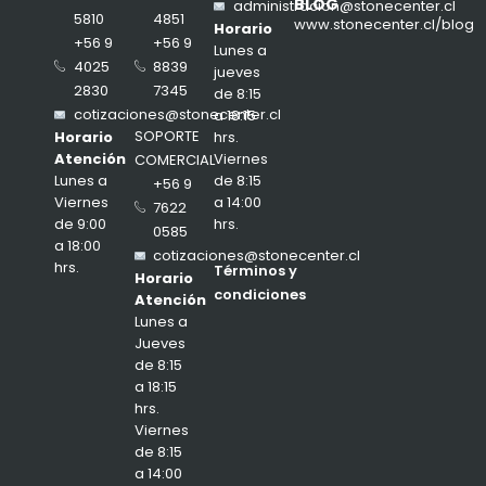
BLOG
administracion@stonecenter.cl
4851
5810
www.stonecenter.cl/blog
Horario
+56 9
+56 9
Lunes a
8839
4025
jueves
7345
2830
de 8:15
cotizaciones@stonecenter.cl
a 18:15
SOPORTE
hrs.
Horario
Viernes
Atención
COMERCIAL
de 8:15
Lunes a
+56 9
a 14:00
Viernes
7622
hrs.
de 9:00
0585
a 18:00
cotizaciones@stonecenter.cl
hrs.
Términos y
Horario
condiciones
Atención
Lunes a
Jueves
de 8:15
a 18:15
hrs.
Viernes
de 8:15
a 14:00