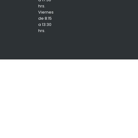
hrs.
Viernes
de 8:15
a 13:30
hrs.