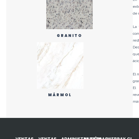
ext
de 
La 
com
GRANITO
res
Des
que
áci
El 
gra
El
MÁRMOL
rev
más
VENTAS
VENTAS
ADMINISTRACIÓN
NUESTRAS
WEBPAY.CL