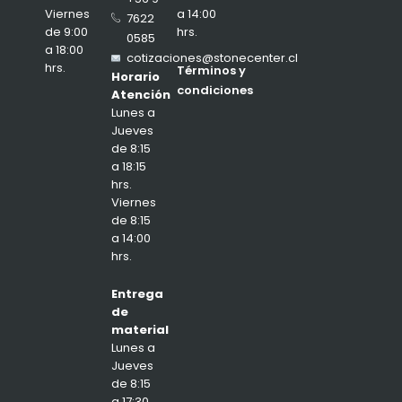
a 14:00
Viernes
7622
hrs.
de 9:00
0585
a 18:00
cotizaciones@stonecenter.cl
hrs.
Términos y
Horario
condiciones
Atención
Lunes a
Jueves
de 8:15
a 18:15
hrs.
Viernes
de 8:15
a 14:00
hrs.
Entrega
de
material
Lunes a
Jueves
de 8:15
a 17:30