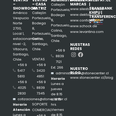
–
– CASA
MARCAS
|
Callejón
SHOWROOM
MATRIZ
TRANSBANK
www.silestone.com
Portezuela,
KHIPU |
Américo
Callejón
www.dekton.com
Bodega
TRANSFERENC
Vespucio
Portezuela,
8,
www.confiad.com
Norte
Bodega
Portezuelo,
www.schock.de
2700,
8,
Colina,
www.levantina.com
Local 1,
Portezuelo,
Santiago,
estacionamiento
Colina,
Chile.
nivel -2,
Santiago,
NUESTRAS
REDES
Vitacura,
Chile.
+56 9
Instagram
Facebook
Santiago,
8839
VENTAS
Chile.
7121
+56 9
+56 9
Ext. 266
NUESTRO
3420
5417
BLOG
administracion@stonecenter.cl
4851
5810
www.stonecenter.cl/blog
Horario
+56 9
+56 9
Lunes a
8839
4025
jueves
7345
2830
de 8:15
cotizaciones@stonecenter.cl
a 18:15
SOPORTE
hrs.
Horario
Viernes
Atención
COMERCIAL
de 8:15
Lunes a
+56 9