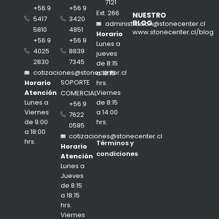
7121
+56 9
+56 9
Ext. 266
NUESTRO
3420
5417
BLOG
administracion@stonecenter.cl
4851
5810
www.stonecenter.cl/blog
Horario
+56 9
+56 9
Lunes a
8839
4025
jueves
7345
2830
de 8:15
cotizaciones@stonecenter.cl
a 18:15
SOPORTE
hrs.
Horario
Viernes
Atención
COMERCIAL
de 8:15
Lunes a
+56 9
a 14:00
Viernes
7622
hrs.
de 9:00
0585
a 18:00
cotizaciones@stonecenter.cl
hrs.
Términos y
Horario
condiciones
Atención
Lunes a
Jueves
de 8:15
a 18:15
hrs.
Viernes