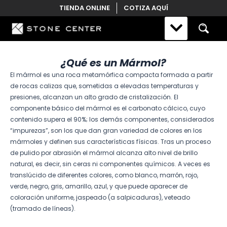
Skip
TIENDA ONLINE
COTIZA AQUÍ
to
content
¿Qué es un Mármol?
El mármol es una roca metamórfica compacta formada a partir
de rocas calizas que, sometidas a elevadas temperaturas y
presiones, alcanzan un alto grado de cristalización. El
componente básico del mármol es el carbonato cálcico, cuyo
contenido supera el 90%; los demás componentes, considerados
“impurezas”, son los que dan gran variedad de colores en los
mármoles y definen sus características físicas. Tras un proceso
de pulido por abrasión el mármol alcanza alto nivel de brillo
natural, es decir, sin ceras ni componentes químicos. A veces es
translúcido de diferentes colores, como blanco, marrón, rojo,
verde, negro, gris, amarillo, azul, y que puede aparecer de
coloración uniforme, jaspeado (a salpicaduras), veteado
(tramado de líneas).