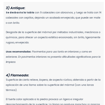
3) Antique:
Se desbasta la tabla
con 9 cabezales con abrasivos, y luego se trata con 14
cabezales con cepillos, dejando un acabado envejecido, que puede ser mate
o con brillo.
Desgaste de la superficie del mármol por métodos industriales, mecánicos o
químicos, para ofrecer un aspecto estético erosionado, sin brillo, ligeramente
rugoso, envejecido.
Usos recomendados:
Pavimentos para uso tanto en interiores y como en
exteriores. En pavimentos interiores no presenta dificultades significativas para la
limpieza.
4) Flameado:
Superficie de cierto relieve, áspera, de aspecto rústico, obtenida a partir de la
aplicación de una llama sobre la superficie del mármol (con una lanza
térmica).
El fuerte calor aplicado a la piedra provoca un ligero e irregular
desconchamiento de la superficie. La llama no produce manchas ni marcas