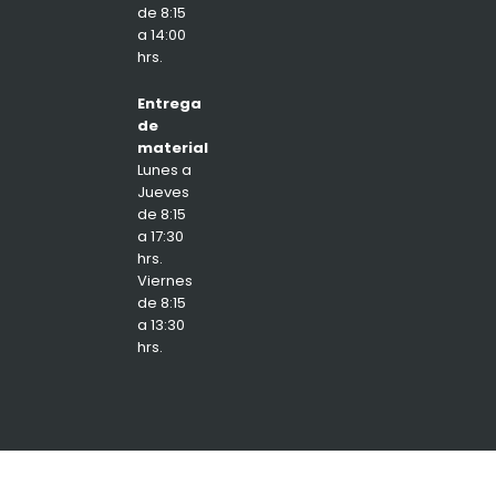
de 8:15
a 14:00
hrs.
Entrega
de
material
Lunes a
Jueves
de 8:15
a 17:30
hrs.
Viernes
de 8:15
a 13:30
hrs.