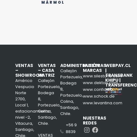
MÁRMOL
VENTAS
VENTAS
ADMINISTRACIÓN
NUESTRAS
WEBPAY.CL
–
– CASA
MARCAS
|
Callejón
SHOWROOM
MATRIZ
TRANSBANK
www.silestone.com
Portezuela,
KHIPU |
Américo
Callejón
www.dekton.com
Bodega
TRANSFERENC
Vespucio
Portezuela,
8,
www.confiad.com
Norte
Bodega
Portezuelo,
www.schock.de
2700,
8,
Colina,
www.levantina.com
Local 1,
Portezuelo,
Santiago,
estacionamiento
Colina,
Chile.
nivel -2,
Santiago,
NUESTRAS
REDES
Vitacura,
Chile.
+56 9
Instagram
Facebook
Santiago,
8839
VENTAS
Chile.