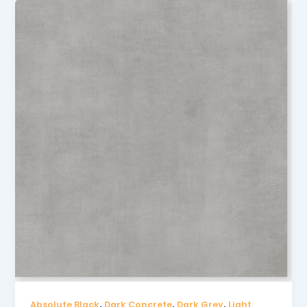
,
,
,
Absolute Black
Dark Concrete
Dark Grey
Light