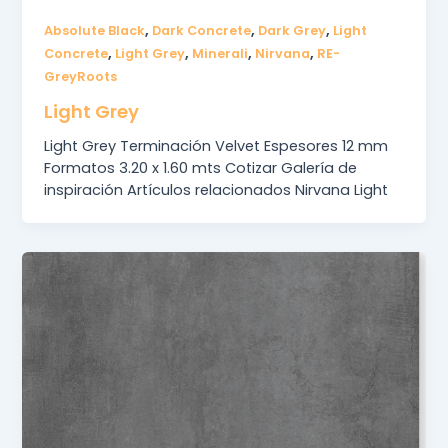
,
,
,
Absolute Black
Dark Concrete
Dark Grey
Light
,
,
,
,
Concrete
Light Grey
Minerali
Nirvana
RE-
GreyRoots
Light Grey
Light Grey Terminación Velvet Espesores 12 mm
Formatos 3.20 x 1.60 mts Cotizar Galería de
inspiración Artículos relacionados Nirvana Light