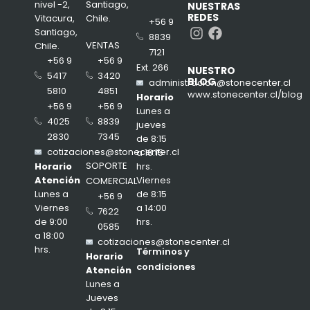
nivel -2,
Santiago,
NUESTRAS
REDES
Vitacura,
Chile.
+56 9
Instagram
Facebook
Santiago,
8839
VENTAS
Chile.
7121
+56 9
+56 9
Ext. 266
NUESTRO
3420
5417
BLOG
administracion@stonecenter.cl
4851
5810
www.stonecenter.cl/blog
Horario
+56 9
+56 9
Lunes a
8839
4025
jueves
7345
2830
de 8:15
cotizaciones@stonecenter.cl
a 18:15
SOPORTE
hrs.
Horario
Viernes
Atención
COMERCIAL
de 8:15
Lunes a
+56 9
a 14:00
Viernes
7622
hrs.
de 9:00
0585
a 18:00
cotizaciones@stonecenter.cl
hrs.
Términos y
Horario
condiciones
Atención
Lunes a
Jueves