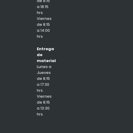
de 8:15
a 18:15
hrs.
Viernes
de 8:15
a 14:00
hrs.
Entrega
de
material
Lunes a
Jueves
de 8:15
a 17:30
hrs.
Viernes
de 8:15
a 13:30
hrs.