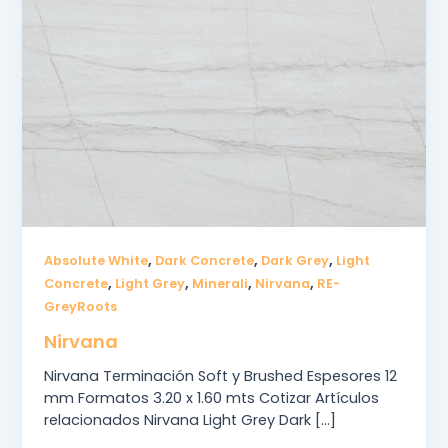
,
,
,
Absolute White
Dark Concrete
Dark Grey
Light
,
,
,
,
Concrete
Light Grey
Minerali
Nirvana
RE-
GreyRoots
Nirvana
Nirvana Terminación Soft y Brushed Espesores 12
mm Formatos 3.20 x 1.60 mts Cotizar Artículos
relacionados Nirvana Light Grey Dark […]