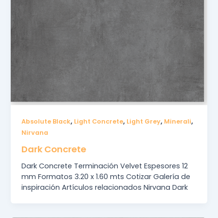
,
,
,
,
Absolute Black
Light Concrete
Light Grey
Minerali
Nirvana
Dark Concrete
Dark Concrete Terminación Velvet Espesores 12
mm Formatos 3.20 x 1.60 mts Cotizar Galería de
inspiración Artículos relacionados Nirvana Dark