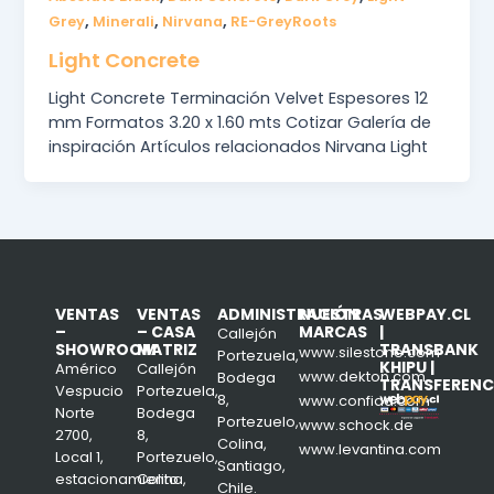
,
,
,
Grey
Minerali
Nirvana
RE-GreyRoots
Light Concrete
Light Concrete Terminación Velvet Espesores 12
mm Formatos 3.20 x 1.60 mts Cotizar Galería de
inspiración Artículos relacionados Nirvana Light
VENTAS
VENTAS
ADMINISTRACIÓN
NUESTRAS
WEBPAY.CL
–
– CASA
MARCAS
|
Callejón
SHOWROOM
MATRIZ
TRANSBANK
www.silestone.com
Portezuela,
KHIPU |
Américo
Callejón
www.dekton.com
Bodega
TRANSFERENC
Vespucio
Portezuela,
8,
www.confiad.com
Norte
Bodega
Portezuelo,
www.schock.de
2700,
8,
Colina,
www.levantina.com
Local 1,
Portezuelo,
Santiago,
estacionamiento
Colina,
Chile.