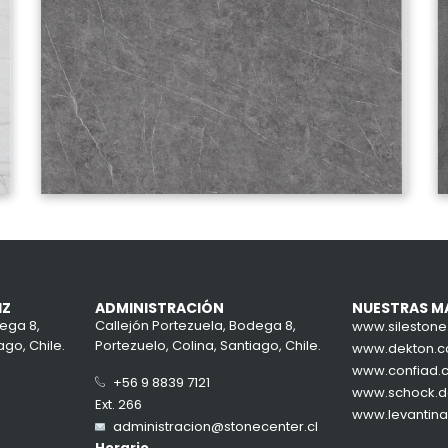
IZ
ADMINISTRACIÓN
NUESTRAS M
ega 8,
Callejón Portezuela, Bodega 8,
www.sileston
ago, Chile.
Portezuelo, Colina, Santiago, Chile.
www.dekton.
www.confiad.
+56 9 8839 7121
www.schock.
Ext. 266
www.levantin
administracion@stonecenter.cl
Horario