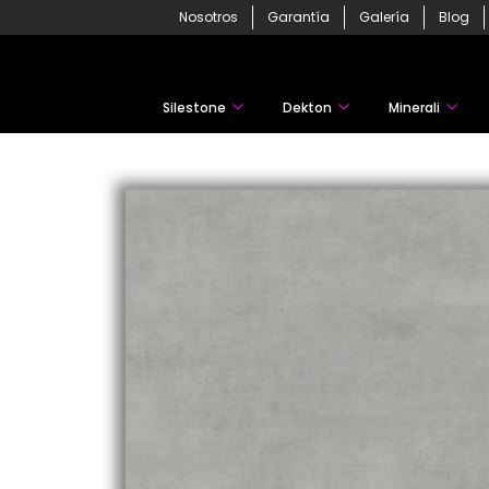
Skip
Nosotros
Garantía
Galería
Blog
to
content
Silestone
Dekton
Minerali