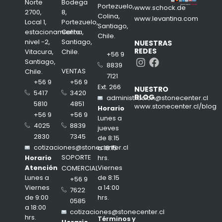
Norte
Bodega
Portezuelo,
www.schock.de
2700,
8,
Colina,
www.levantina.com
Local 1,
Portezuelo,
Santiago,
estacionamiento
Colina,
Chile.
nivel -2,
Santiago,
NUESTRAS
REDES
Vitacura,
Chile.
+56 9
Instagram
Facebook
Santiago,
8839
VENTAS
Chile.
7121
+56 9
+56 9
Ext. 266
NUESTRO
3420
5417
BLOG
administracion@stonecenter.cl
4851
5810
www.stonecenter.cl/blog
Horario
+56 9
+56 9
Lunes a
8839
4025
jueves
7345
2830
de 8:15
cotizaciones@stonecenter.cl
a 18:15
SOPORTE
hrs.
Horario
Viernes
Atención
COMERCIAL
de 8:15
Lunes a
+56 9
a 14:00
Viernes
7622
hrs.
de 9:00
0585
a 18:00
cotizaciones@stonecenter.cl
hrs.
Términos y