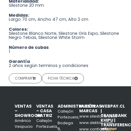
Materialidad:
Silestone 20 mm
Medidas:
Largo 70 cm, Ancho 47 cm, Alto 2 cm
Colores:
Silestone Blanco Norte, Silestone Gris Expo, Silestone
Negro Tebas, Silestone White Storm
Número de cubas
1
Garantía
2 años según terminos y condiciones
COMPRAR
FICHA TÉCNICA
VENTAS
VENTAS
ADMINISTRACIÓN
NUESTRAS
WEBPAY.CL
–
– CASA
MARCAS
|
Callejón
SHOWROOM
MATRIZ
TRANSBANK
www.silestone.com
Portezuela,
KHIPU |
Américo
Callejón
www.dekton.com
Bodega
TRANSFERENC
Vespucio
Portezuela,
8,
www.confiad.com