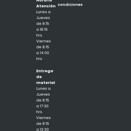
Horario
condiciones
Atención
Lunes a
Jueves
de 8:15
a 18:15
hrs.
Viernes
de 8:15
a 14:00
hrs.
Entrega
de
material
Lunes a
Jueves
de 8:15
a 17:30
hrs.
Viernes
de 8:15
a 13:30