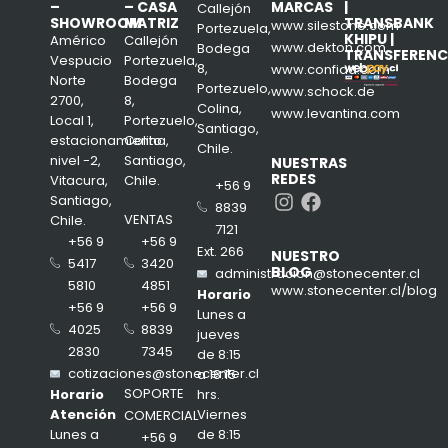
–
– CASA
MARCAS
|
Callejón
SHOWROOM
MATRIZ
TRANSBANK
www.silestone.com
Portezuela,
KHIPU |
Américo
Callejón
www.dekton.com
Bodega
TRANSFERENC
Vespucio
Portezuela,
8,
www.confiad.com
Norte
Bodega
Portezuelo,
www.schock.de
2700,
8,
Colina,
www.levantina.com
Local 1,
Portezuelo,
Santiago,
estacionamiento
Colina,
Chile.
nivel -2,
Santiago,
NUESTRAS
REDES
Vitacura,
Chile.
+56 9
Instagram
Facebook
Santiago,
8839
VENTAS
Chile.
7121
+56 9
+56 9
Ext. 266
NUESTRO
3420
5417
BLOG
administracion@stonecenter.cl
4851
5810
www.stonecenter.cl/blog
Horario
+56 9
+56 9
Lunes a
8839
4025
jueves
7345
2830
de 8:15
cotizaciones@stonecenter.cl
a 18:15
SOPORTE
hrs.
Horario
Viernes
Atención
COMERCIAL
de 8:15
Lunes a
+56 9