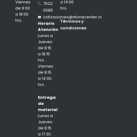
a 14:00
Viernes
7622
hrs.
de 9:00
0585
a 18:00
cotizaciones@stonecenter.cl
hrs.
Términos y
Horario
condiciones
Atención
Lunes a
Jueves
de 8:15
a 18:15
hrs.
Viernes
de 8:15
a 14:00
hrs.
Entrega
de
material
Lunes a
Jueves
de 8:15
a 17:30