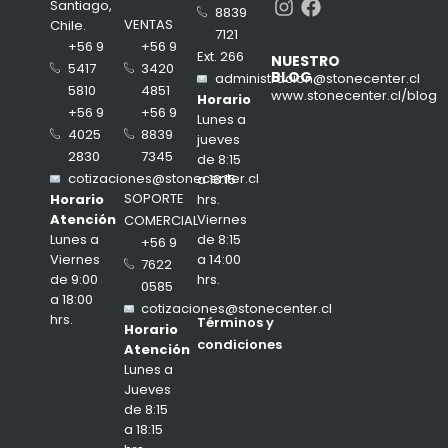
Instagram
Facebook
Santiago,
8839
VENTAS
Chile.
7121
+56 9
+56 9
Ext. 266
NUESTRO
3420
5417
BLOG
administracion@stonecenter.cl
4851
5810
www.stonecenter.cl/blog
Horario
+56 9
+56 9
Lunes a
8839
4025
jueves
7345
2830
de 8:15
cotizaciones@stonecenter.cl
a 18:15
SOPORTE
hrs.
Horario
Viernes
Atención
COMERCIAL
de 8:15
Lunes a
+56 9
a 14:00
Viernes
7622
hrs.
de 9:00
0585
a 18:00
cotizaciones@stonecenter.cl
hrs.
Términos y
Horario
condiciones
Atención
Lunes a
Jueves
de 8:15
a 18:15