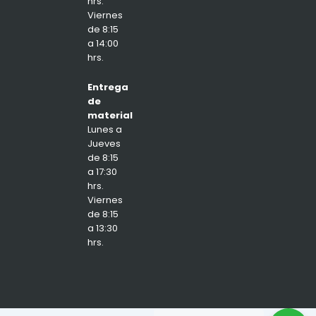
hrs.
Viernes
de 8:15
a 14:00
hrs.
Entrega
de
material
Lunes a
Jueves
de 8:15
a 17:30
hrs.
Viernes
de 8:15
a 13:30
hrs.