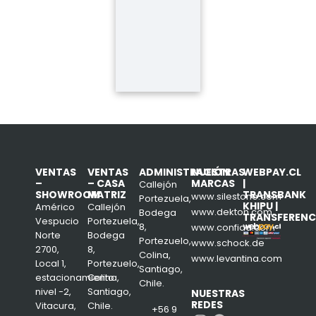
VENTAS
VENTAS
ADMINISTRACIÓN
NUESTRAS
WEBPAY.CL
–
– CASA
MARCAS
|
Callejón
SHOWROOM
MATRIZ
TRANSBANK
www.silestone.com
Portezuela,
KHIPU |
Américo
Callejón
www.dekton.com
Bodega
TRANSFERENC
Vespucio
Portezuela,
8,
www.confiad.com
Norte
Bodega
Portezuelo,
www.schock.de
2700,
8,
Colina,
www.levantina.com
Local 1,
Portezuelo,
Santiago,
estacionamiento
Colina,
Chile.
nivel -2,
Santiago,
NUESTRAS
REDES
Vitacura,
Chile.
+56 9