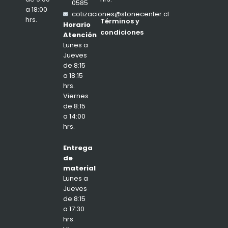
0585
a 18:00
cotizaciones@stonecenter.cl
hrs.
Términos y
Horario
condiciones
Atención
Lunes a
Jueves
de 8:15
a 18:15
hrs.
Viernes
de 8:15
a 14:00
hrs.
Entrega
de
material
Lunes a
Jueves
de 8:15
a 17:30
hrs.