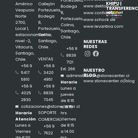
Portezuela,
KHIPU |
Américo
Callejón
www.dekton.com
Bodega
TRANSFERENC
Vespucio
Portezuela,
8,
www.confiad.com
Norte
Bodega
Portezuelo,
www.schock.de
2700,
8,
Colina,
www.levantina.com
Local 1,
Portezuelo,
Santiago,
estacionamiento
Colina,
Chile.
nivel -2,
Santiago,
NUESTRAS
REDES
Vitacura,
Chile.
+56 9
Instagram
Facebook
Santiago,
8839
VENTAS
Chile.
7121
+56 9
+56 9
Ext. 266
NUESTRO
3420
5417
BLOG
administracion@stonecenter.cl
4851
5810
www.stonecenter.cl/blog
Horario
+56 9
+56 9
Lunes a
8839
4025
jueves
7345
2830
de 8:15
cotizaciones@stonecenter.cl
a 18:15
SOPORTE
hrs.
Horario
Viernes
Atención
COMERCIAL
de 8:15
Lunes a
+56 9
a 14:00
Viernes
7622
hrs.
de 9:00