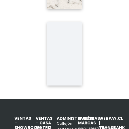
VENTAS
VENTAS
ADMINISTRACIÓN
NUESTRAS
WEBPAY.CL
–
– CASA
MARCAS
|
Callejón
SHOWROOM
MATRIZ
TRANSBANK
www.silestone.com