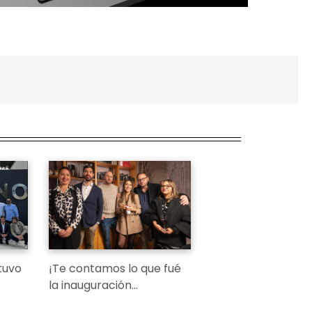
tuvo
¡Te contamos lo que fué
la inauguración…