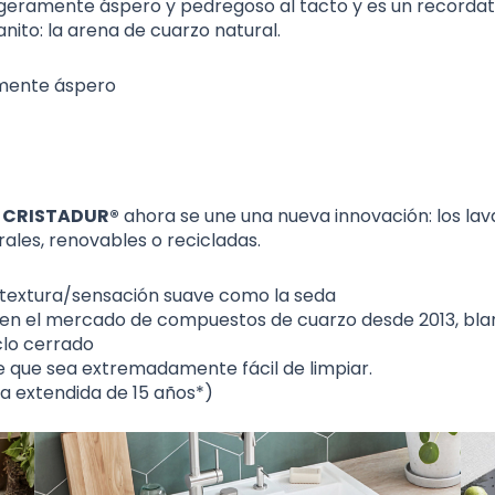
igeramente áspero y pedregoso al tacto y es un recordat
ito: la arena de cuarzo natural.
mente áspero
e
CRISTADUR®
ahora se une una nueva innovación: los la
ales, renovables o recicladas.
extura/sensación suave como la seda
 en el mercado de compuestos de cuarzo desde 2013, blan
clo cerrado
e que sea extremadamente fácil de limpiar.
a extendida de 15 años*)