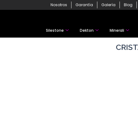
Skip
Nosotros
Garantía
Galería
Blog
to
content
Silestone
Dekton
Minerali
CRIS