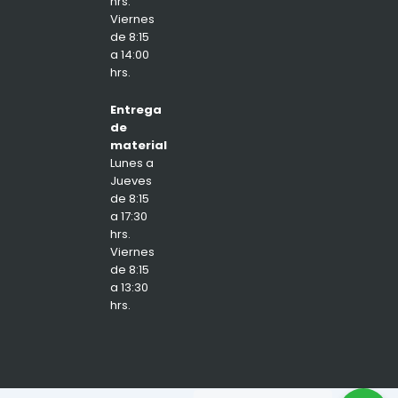
hrs.
Viernes
de 8:15
a 14:00
hrs.
Entrega
de
material
Lunes a
Jueves
de 8:15
a 17:30
hrs.
Viernes
de 8:15
a 13:30
hrs.