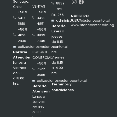
Instagram
Facebook
Santiago,
8839
VENTAS
Chile.
7121
+56 9
+56 9
Ext. 266
NUESTRO
3420
5417
BLOG
administracion@stonecenter.cl
4851
5810
www.stonecenter.cl/blog
Horario
+56 9
+56 9
Lunes a
8839
4025
jueves
7345
2830
de 8:15
cotizaciones@stonecenter.cl
a 18:15
SOPORTE
hrs.
Horario
Viernes
Atención
COMERCIAL
de 8:15
Lunes a
+56 9
a 14:00
Viernes
7622
hrs.
de 9:00
0585
a 18:00
cotizaciones@stonecenter.cl
hrs.
Términos y
Horario
condiciones
Atención
Lunes a
Jueves
de 8:15
a 18:15