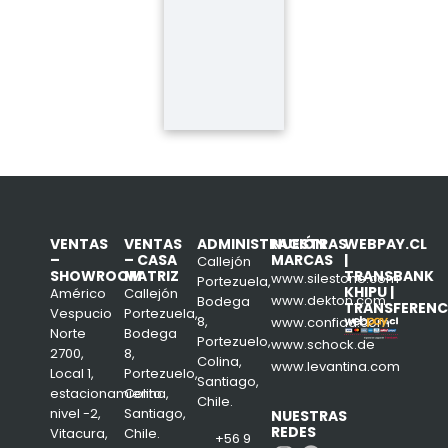
VENTAS
VENTAS
ADMINISTRACIÓN
NUESTRAS
WEBPAY.CL
–
– CASA
MARCAS
|
Callejón
SHOWROOM
MATRIZ
TRANSBANK
www.silestone.com
Portezuela,
KHIPU |
Américo
Callejón
www.dekton.com
Bodega
TRANSFERENC
Vespucio
Portezuela,
8,
www.confiad.com
Norte
Bodega
Portezuelo,
www.schock.de
2700,
8,
Colina,
www.levantina.com
Local 1,
Portezuelo,
Santiago,
estacionamiento
Colina,
Chile.
nivel -2,
Santiago,
NUESTRAS
REDES
Vitacura,
Chile.
+56 9