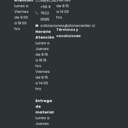
Viernes
Atención
COMERCIAL
de 8:15
Lunes a
+56 9
a 14:00
Viernes
7622
hrs.
de 9:00
0585
a 18:00
cotizaciones@stonecenter.cl
hrs.
Términos y
Horario
condiciones
Atención
Lunes a
Jueves
de 8:15
a 18:15
hrs.
Viernes
de 8:15
a 14:00
hrs.
Entrega
de
material
Lunes a
Jueves