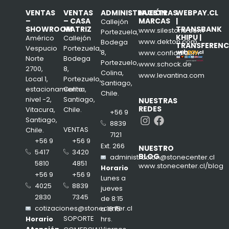
VENTAS
VENTAS
ADMINISTRACIÓN
NUESTRAS
WEBPAY.CL
–
– CASA
MARCAS
|
Callejón
SHOWROOM
MATRIZ
TRANSBANK
www.silestone.com
Portezuela,
KHIPU |
Américo
Callejón
www.dekton.com
Bodega
TRANSFERENC
Vespucio
Portezuela,
8,
www.confiad.com
Norte
Bodega
Portezuelo,
www.schock.de
2700,
8,
Colina,
www.levantina.com
Local 1,
Portezuelo,
Santiago,
estacionamiento
Colina,
Chile.
nivel -2,
Santiago,
NUESTRAS
REDES
Vitacura,
Chile.
+56 9
Instagram
Facebook
Santiago,
8839
VENTAS
Chile.
7121
+56 9
+56 9
Ext. 266
NUESTRO
3420
5417
BLOG
administracion@stonecenter.cl
4851
5810
www.stonecenter.cl/blog
Horario
+56 9
+56 9
Lunes a
8839
4025
jueves
7345
2830
de 8:15
cotizaciones@stonecenter.cl
a 18:15
SOPORTE
hrs.
Horario