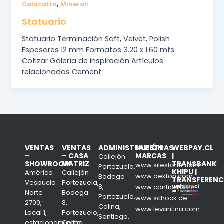
,
Calacatta
Minerali
Statuario
Statuario Terminación Soft, Velvet, Polish
Espesores 12 mm Formatos 3.20 x 1.60 mts
Cotizar Galería de inspiración Artículos
relacionados Cement
VENTAS
VENTAS
ADMINISTRACIÓN
NUESTRAS
WEBPAY.CL
–
– CASA
MARCAS
|
Callejón
SHOWROOM
MATRIZ
TRANSBANK
www.silestone.com
Portezuela,
KHIPU |
Américo
Callejón
www.dekton.com
Bodega
TRANSFERENC
Vespucio
Portezuela,
8,
www.confiad.com
Norte
Bodega
Portezuelo,
www.schock.de
2700,
8,
Colina,
www.levantina.com
Local 1,
Portezuelo,
Santiago,
estacionamiento
Colina,