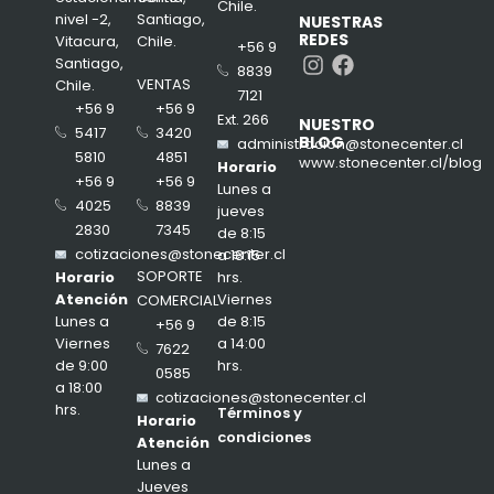
Chile.
nivel -2,
Santiago,
NUESTRAS
REDES
Vitacura,
Chile.
+56 9
Instagram
Facebook
Santiago,
8839
VENTAS
Chile.
7121
+56 9
+56 9
Ext. 266
NUESTRO
3420
5417
BLOG
administracion@stonecenter.cl
4851
5810
www.stonecenter.cl/blog
Horario
+56 9
+56 9
Lunes a
8839
4025
jueves
7345
2830
de 8:15
cotizaciones@stonecenter.cl
a 18:15
SOPORTE
hrs.
Horario
Viernes
Atención
COMERCIAL
de 8:15
Lunes a
+56 9
a 14:00
Viernes
7622
hrs.
de 9:00
0585
a 18:00
cotizaciones@stonecenter.cl
hrs.
Términos y
Horario
condiciones
Atención
Lunes a
Jueves