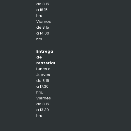
de 8:15
a 18:15
hrs.
Viernes
de 8:15
a 14:00
hrs.
Entrega
de
material
Lunes a
Jueves
de 8:15
a 17:30
hrs.
Viernes
de 8:15
a 13:30
hrs.