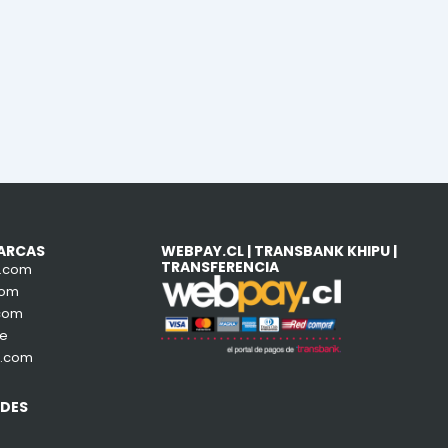
ARCAS
WEBPAY.CL | TRANSBANK KHIPU |
TRANSFERENCIA
e.com
com
com
de
a.com
EDES
ram
book