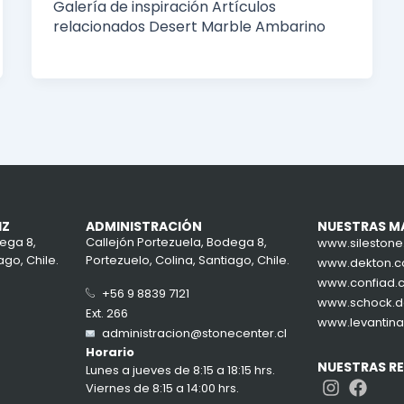
Galería de inspiración Artículos
relacionados Desert Marble Ambarino
IZ
ADMINISTRACIÓN
NUESTRAS M
ega 8,
Callejón Portezuela, Bodega 8,
www.sileston
ago, Chile.
Portezuelo, Colina, Santiago, Chile.
www.dekton.
www.confiad.
+56 9 8839 7121
www.schock.
Ext. 266
www.levantin
administracion@stonecenter.cl
Horario
NUESTRAS R
Lunes a jueves de 8:15 a 18:15 hrs.
Instag
Face
Viernes de 8:15 a 14:00 hrs.