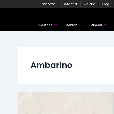
Skip
Nosotros
Garantía
Galería
Blog
to
content
Silestone
Dekton
Minerali
Ambarino