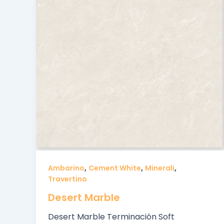
,
,
,
Ambarino
Cement White
Minerali
Travertino
Desert Marble
Desert Marble Terminación Soft