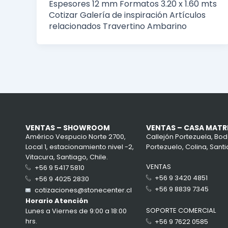
Espesores 12 mm Formatos 3.20 x 1.60 mts
Cotizar Galería de inspiración Artículos
relacionados Travertino Ambarino
VENTAS – SHOWROOM
VENTAS – CASA MATR
Américo Vespucio Norte 2700,
Callejón Portezuela, Bod
Local 1, estacionamiento nivel -2,
Portezuelo, Colina, Santi
Vitacura, Santiago, Chile.
VENTAS
+56 9 5417 5810
+56 9 3420 4851
+56 9 4025 2830
+56 9 8839 7345
cotizaciones@stonecenter.cl
Horario Atención
SOPORTE COMERCIAL
Lunes a Viernes de 9:00 a 18:00
hrs.
+56 9 7622 0585