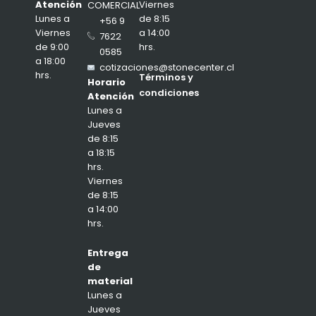
Viernes
Atención
COMERCIAL
de 8:15
Lunes a
+56 9
a 14:00
Viernes
7622
hrs.
de 9:00
0585
a 18:00
cotizaciones@stonecenter.cl
hrs.
Términos y
Horario
condiciones
Atención
Lunes a
Jueves
de 8:15
a 18:15
hrs.
Viernes
de 8:15
a 14:00
hrs.
Entrega
de
material
Lunes a
Jueves