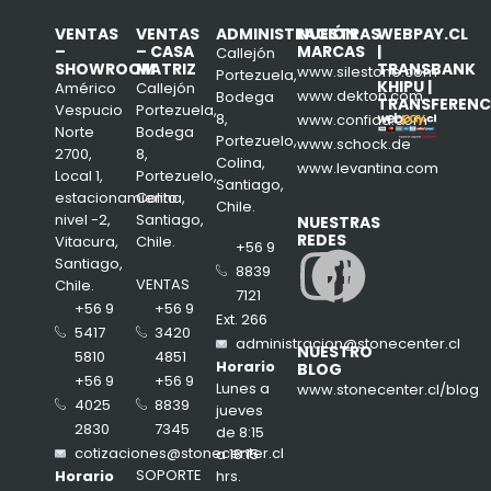
VENTAS
VENTAS
ADMINISTRACIÓN
NUESTRAS
WEBPAY.CL
–
– CASA
MARCAS
|
Callejón
SHOWROOM
MATRIZ
TRANSBANK
www.silestone.com
Portezuela,
KHIPU |
Américo
Callejón
www.dekton.com
Bodega
TRANSFERENC
Vespucio
Portezuela,
8,
www.confiad.com
Norte
Bodega
Portezuelo,
www.schock.de
2700,
8,
Colina,
www.levantina.com
Local 1,
Portezuelo,
Santiago,
estacionamiento
Colina,
Chile.
nivel -2,
Santiago,
NUESTRAS
REDES
Vitacura,
Chile.
+56 9
Insta
Face
Santiago,
8839
VENTAS
Chile.
7121
+56 9
+56 9
Ext. 266
3420
5417
administracion@stonecenter.cl
NUESTRO
4851
5810
Horario
BLOG
+56 9
+56 9
Lunes a
www.stonecenter.cl/blog
8839
4025
jueves
7345
2830
de 8:15
cotizaciones@stonecenter.cl
a 18:15
SOPORTE
hrs.
Horario