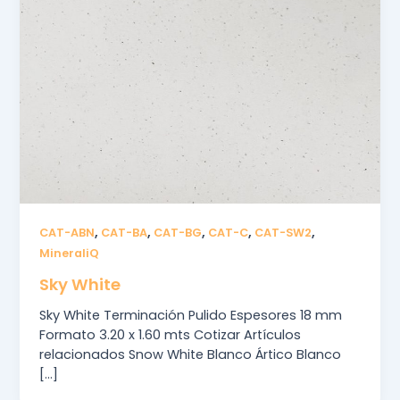
,
,
,
,
,
CAT-ABN
CAT-BA
CAT-BG
CAT-C
CAT-SW2
MineraliQ
Sky White
Sky White Terminación Pulido Espesores 18 mm
Formato 3.20 x 1.60 mts Cotizar Artículos
relacionados Snow White Blanco Ártico Blanco
[…]