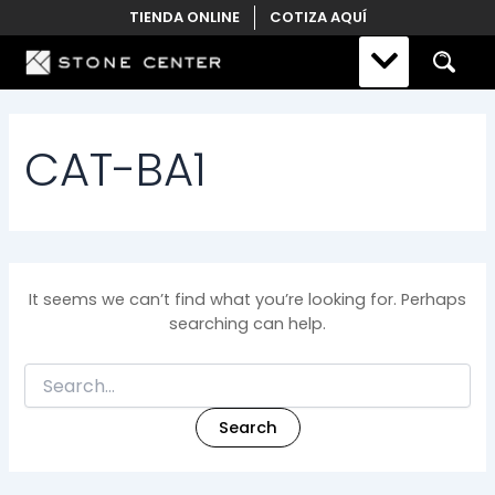
Search
Skip
TIENDA ONLINE
COTIZA AQUÍ
for:
to
content
CAT-BA1
It seems we can’t find what you’re looking for. Perhaps
searching can help.