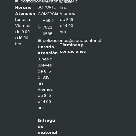
cotizaciones@stonecenter.cl
a 18:15
SOPORTE
hrs.
Horario
Viernes
Atención
COMERCIAL
de 8:15
Lunes a
+56 9
a 14:00
Viernes
7622
hrs.
de 9:00
0585
a 18:00
cotizaciones@stonecenter.cl
hrs.
Términos y
Horario
condiciones
Atención
Lunes a
Jueves
de 8:15
a 18:15
hrs.
Viernes
de 8:15
a 14:00
hrs.
Entrega
de
material