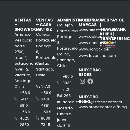
VENTAS
VENTAS
ADMINISTRACIÓN
NUESTRAS
WEBPAY.CL
–
– CASA
MARCAS
|
Callejón
SHOWROOM
MATRIZ
TRANSBANK
www.silestone.com
Portezuela,
KHIPU |
Américo
Callejón
www.dekton.com
Bodega
TRANSFERENC
Vespucio
Portezuela,
8,
www.confiad.com
Norte
Bodega
Portezuelo,
www.schock.de
2700,
8,
Colina,
www.levantina.com
Local 1,
Portezuelo,
Santiago,
estacionamiento
Colina,
Chile.
nivel -2,
Santiago,
NUESTRAS
REDES
Vitacura,
Chile.
+56 9
Instagram
Facebook
Santiago,
8839
VENTAS
Chile.
7121
+56 9
+56 9
Ext. 266
NUESTRO
3420
5417
BLOG
administracion@stonecenter.cl
4851
5810
www.stonecenter.cl/blog
Horario
+56 9
+56 9
Lunes a
8839
4025
jueves
7345
2830
de 8:15