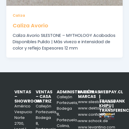
Caliza
Caliza Avorio
Caliza Avorio SILESTONE – MYTHOLOGY Acabados
Disponibles Pulido | Más viveza e intensidad de
color y reflejo Espesores 12 mm
VENTAS
VENTAS
ADMINISTRACIÓN
NUESTRAS
WEBPAY.CL
–
– CASA
MARCAS
|
Callejón
SHOWROOM
MATRIZ
TRANSBANK
www.silestone.com
Portezuela,
KHIPU |
Américo
Callejón
www.dekton.com
Bodega
TRANSFERENC
Vespucio
Portezuela,
8,
www.confiad.com
Norte
Bodega
Portezuelo,
www.schock.de
2700,
8,
Colina,
www.levantina.com