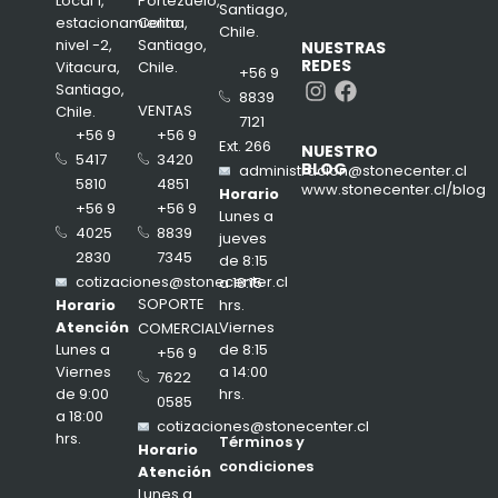
Local 1,
Portezuelo,
Santiago,
estacionamiento
Colina,
Chile.
nivel -2,
Santiago,
NUESTRAS
REDES
Vitacura,
Chile.
+56 9
Instagram
Facebook
Santiago,
8839
VENTAS
Chile.
7121
+56 9
+56 9
Ext. 266
NUESTRO
3420
5417
BLOG
administracion@stonecenter.cl
4851
5810
www.stonecenter.cl/blog
Horario
+56 9
+56 9
Lunes a
8839
4025
jueves
7345
2830
de 8:15
cotizaciones@stonecenter.cl
a 18:15
SOPORTE
hrs.
Horario
Viernes
Atención
COMERCIAL
de 8:15
Lunes a
+56 9
a 14:00
Viernes
7622
hrs.
de 9:00
0585
a 18:00
cotizaciones@stonecenter.cl
hrs.
Términos y
Horario
condiciones
Atención
Lunes a