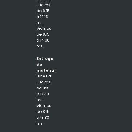
Jueves
de 8:15
a 18:15
hrs.
Viernes
de 8:15
a 14:00
hrs.
Entrega
de
material
Lunes a
Jueves
de 8:15
a 17:30
hrs.
Viernes
de 8:15
a 13:30
hrs.