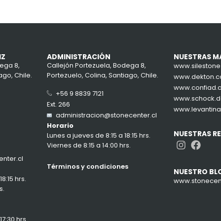
IZ
ADMINISTRACIÓN
NUESTRAS M
ega 8,
Callejón Portezuela, Bodega 8,
www.sileston
ago, Chile.
Portezuelo, Colina, Santiago, Chile.
www.dekton.
www.confiad.
+56 9 8839 7121
www.schock.
Ext. 266
www.levantin
administracion@stonecenter.cl
Horario
NUESTRAS R
Lunes a jueves de 8:15 a 18:15 hrs.
Instag
Face
Viernes de 8:15 a 14:00 hrs.
nter.cl
Términos y condiciones
NUESTRO BL
8:15 hrs.
www.stonecent
s.
7:30 hrs.