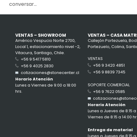
conversar…
VENTAS – SHOWROOM
VENTAS – CASA MATR
Américo Vespucio Norte 2700,
Callejón Portezuela, Bod
Local 1, estacionamiento nivel -2,
Portezuelo, Colina, Santi
Vitacura, Santiago, Chile.
VENTAS
+56 9 5417 5810
+56 9 3420 4851
+56 9 4025 2830
+56 9 8839 7345
cotizaciones@stonecenter.cl
Horario Atención
SOPORTE COMERCIAL
Lunes a Viernes de 9:00 a 18:00
hrs.
+56 9 7622 0585
cotizaciones@stonece
Horario Atención
Lunes a Jueves de 8:15 a 1
Viernes de 8:15 a 14:00 hr
Entrega de material
Lunes a Jueves de 8:15 a 1