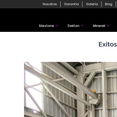
Skip
Nosotros
Garantía
Galería
Blog
to
content
Silestone
Dekton
Minerali
Exito