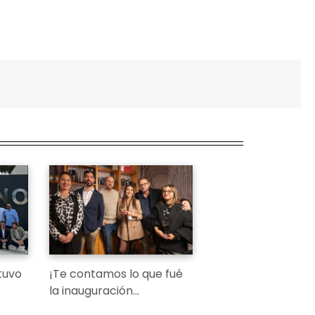
tuvo
¡Te contamos lo que fué
la inauguración…