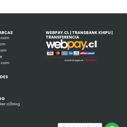
ARCAS
WEBPAY.CL | TRANSBANK KHIPU |
TRANSFERENCIA
e.com
com
com
de
a.com
EDES
ram
book
OG
er.cl/blog