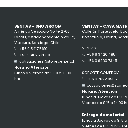
VENTAS – SHOWROOM
VENTAS – CASA MATR
Américo Vespucio Norte 2700,
Callejón Portezuela, Bod
Local 1, estacionamiento nivel -2,
Portezuelo, Colina, Santi
Vitacura, Santiago, Chile.
VENTAS
+56 9 5417 5810
+56 9 3420 4851
+56 9 4025 2830
+56 9 8839 7345
cotizaciones@stonecenter.cl
Horario Atención
SOPORTE COMERCIAL
Lunes a Viernes de 9:00 a 18:00
hrs.
+56 9 7622 0585
cotizaciones@stonece
Horario Atención
Lunes a Jueves de 8:15 a 1
Viernes de 8:15 a 14:00 hr
Entrega de material
Lunes a Jueves de 8:15 a 1
Viernes de 8:15 a 13:30 hr