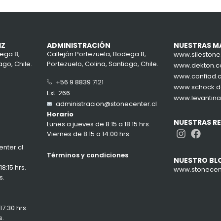
IZ
ADMINISTRACIÓN
NUESTRAS M
ega 8,
Callejón Portezuela, Bodega 8,
www.sileston
ago, Chile.
Portezuelo, Colina, Santiago, Chile.
www.dekton.
www.confiad.
+56 9 8839 7121
www.schock.
Ext. 266
www.levantin
administracion@stonecenter.cl
Horario
NUESTRAS R
Lunes a jueves de 8:15 a 18:15 hrs.
Instag
Face
Viernes de 8:15 a 14:00 hrs.
nter.cl
Términos y condiciones
NUESTRO BL
8:15 hrs.
www.stonecent
s.
7:30 hrs.
s.