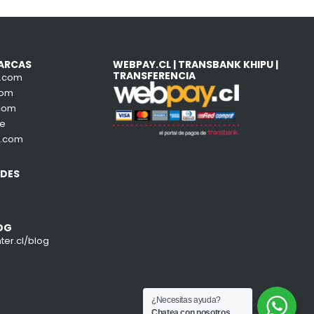
ARCAS
WEBPAY.CL | TRANSBANK KHIPU |
TRANSFERENCIA
e.com
com
com
de
a.com
EDES
ram
book
OG
er.cl/blog
¿Necesitas ayuda?
Chatea con nosotros