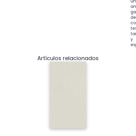
u
am
g
d
co
te
t
y
es
Artículos relacionados