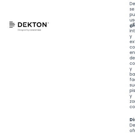
De
se
p
us
¿
e
in
y
ex
c
en
d
co
y
ba
fa
su
pi
y
zo
co
Di
De
of