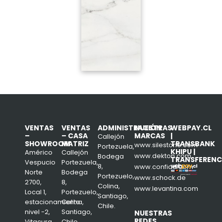
VENTAS
VENTAS
ADMINISTRACIÓN
NUESTRAS
WEBPAY.CL
–
– CASA
MARCAS
|
Callejón
SHOWROOM
MATRIZ
TRANSBANK
www.silestone.com
Portezuela,
KHIPU |
Américo
Callejón
www.dekton.com
Bodega
TRANSFERENC
Vespucio
Portezuela,
8,
www.confiad.com
Norte
Bodega
Portezuelo,
www.schock.de
2700,
8,
Colina,
www.levantina.com
Local 1,
Portezuelo,
Santiago,
estacionamiento
Colina,
Chile.
nivel -2,
Santiago,
NUESTRAS
REDES
Vitacura,
Chile.