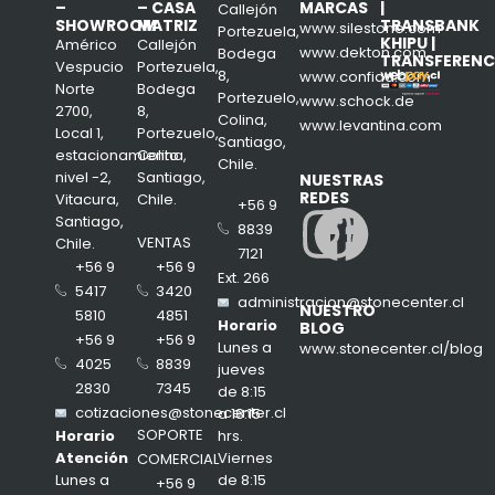
–
– CASA
MARCAS
|
Callejón
SHOWROOM
MATRIZ
TRANSBANK
www.silestone.com
Portezuela,
KHIPU |
Américo
Callejón
www.dekton.com
Bodega
TRANSFERENC
Vespucio
Portezuela,
8,
www.confiad.com
Norte
Bodega
Portezuelo,
www.schock.de
2700,
8,
Colina,
www.levantina.com
Local 1,
Portezuelo,
Santiago,
estacionamiento
Colina,
Chile.
nivel -2,
Santiago,
NUESTRAS
REDES
Vitacura,
Chile.
+56 9
Insta
Face
Santiago,
8839
VENTAS
Chile.
7121
+56 9
+56 9
Ext. 266
3420
5417
administracion@stonecenter.cl
NUESTRO
4851
5810
Horario
BLOG
+56 9
+56 9
Lunes a
www.stonecenter.cl/blog
8839
4025
jueves
7345
2830
de 8:15
cotizaciones@stonecenter.cl
a 18:15
SOPORTE
hrs.
Horario
Viernes
Atención
COMERCIAL
de 8:15
Lunes a
+56 9