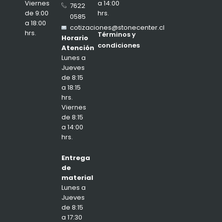
a 14:00
Viernes
7622
hrs.
de 9:00
0585
a 18:00
cotizaciones@stonecenter.cl
hrs.
Términos y
Horario
condiciones
Atención
Lunes a
Jueves
de 8:15
a 18:15
hrs.
Viernes
de 8:15
a 14:00
hrs.
Entrega
de
material
Lunes a
Jueves
de 8:15
a 17:30