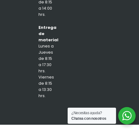
de 8:15
a 14:00
hrs.
Entrega
de
material
Lunes a
Jueves
de 8:15
a 17:30
hrs.
Viernes
de 8:15
a 13:30
hrs.
¿Necesitas ayuda?
Chatea con nosotros