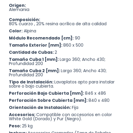
Origen:
Alemania
Composición:
80% cuarzo , 20% resina acrílica de alta calidad
Color:
Alpina
Módulo Recomendado [cm]:
90
Tamaño Exterior [mm]:
860 x 500
Cantidad de Cubas:
2
Tamaño Cuba 1 [mm]:
Largo 360; Ancho 430;
Profundidad 200
Tamaño Cuba 2 [mm]:
Largo 360; Ancho 430;
Profundidad 200
Tipo de Instalación:
Lavaplatos apto para instalar
sobre o bajo cubierta.
Perforación Bajo Cubierta [mm]:
846 x 486
Perforación Sobre Cubierta [mm]:
840 x 480
Orientación de Instalación:
Fija
Accesorios:
Compatible con accesorios en color
White Gold (Dorado) y Pur (Negro).
Peso:
25 kg
Incluye:
Accesorios Cromados (Tapa de Rebalse,