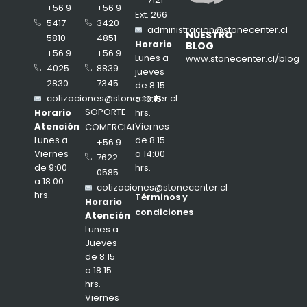
+56 9
+56 9
Ext. 266
3420
5417
administracion@stonecenter.cl
NUESTRO
4851
5810
Horario
BLOG
+56 9
+56 9
Lunes a
www.stonecenter.cl/blog
8839
4025
jueves
7345
2830
de 8:15
cotizaciones@stonecenter.cl
a 18:15
SOPORTE
hrs.
Horario
Viernes
Atención
COMERCIAL
de 8:15
Lunes a
+56 9
a 14:00
Viernes
7622
hrs.
de 9:00
0585
a 18:00
cotizaciones@stonecenter.cl
hrs.
Términos y
Horario
condiciones
Atención
Lunes a
Jueves
de 8:15
a 18:15
hrs.
Viernes