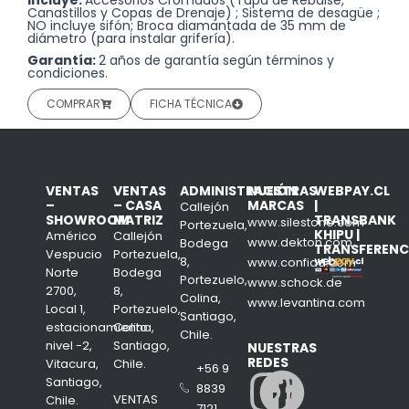
Canastillos y Copas de Drenaje) ; Sistema de desagüe ;
NO incluye sifón; Broca diamantada de 35 mm de
diámetro (para instalar grifería).
Garantía:
2 años de garantía según términos y
condiciones.
COMPRAR
FICHA TÉCNICA
VENTAS
VENTAS
ADMINISTRACIÓN
NUESTRAS
WEBPAY.CL
–
– CASA
MARCAS
|
Callejón
SHOWROOM
MATRIZ
TRANSBANK
www.silestone.com
Portezuela,
KHIPU |
Américo
Callejón
www.dekton.com
Bodega
TRANSFERENC
Vespucio
Portezuela,
8,
www.confiad.com
Norte
Bodega
Portezuelo,
www.schock.de
2700,
8,
Colina,
www.levantina.com
Local 1,
Portezuelo,
Santiago,
estacionamiento
Colina,
Chile.
nivel -2,
Santiago,
NUESTRAS
REDES
Vitacura,
Chile.
+56 9
Insta
Face
Santiago,
8839
VENTAS
Chile.
7121