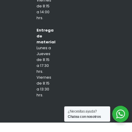
Viernes
de 8:15
a 14:00
hrs.
Entrega
de
material
Lunes a
Jueves
de 8:15
a 17:30
hrs.
Viernes
de 8:15
a 13:30
hrs.
¿Necesitas ayuda?
Chatea con nosotros