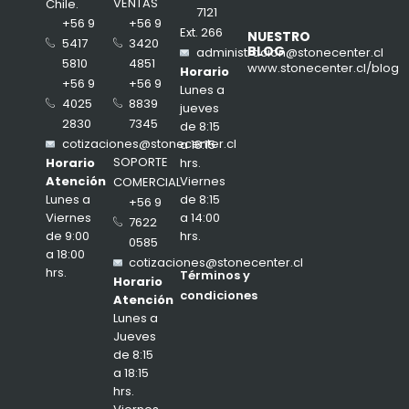
VENTAS
Chile.
7121
+56 9
+56 9
Ext. 266
NUESTRO
3420
5417
BLOG
administracion@stonecenter.cl
4851
5810
www.stonecenter.cl/blog
Horario
+56 9
+56 9
Lunes a
8839
4025
jueves
7345
2830
de 8:15
cotizaciones@stonecenter.cl
a 18:15
SOPORTE
hrs.
Horario
Viernes
Atención
COMERCIAL
de 8:15
Lunes a
+56 9
a 14:00
Viernes
7622
hrs.
de 9:00
0585
a 18:00
cotizaciones@stonecenter.cl
hrs.
Términos y
Horario
condiciones
Atención
Lunes a
Jueves
de 8:15
a 18:15
hrs.