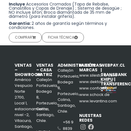
Incluye
Accesorios Cromados (Tapa de Rebalse,
Canastillos y Copas de Drenaje) ; Sistema de desagüe ;
NO incluye sifón; Broca diamantada de 35 mm de
diámetro (para instalar grifería).
Garantía:
2 años de garantía según términos y
condiciones.
COMPRAR
FICHA TÉCNICA
VENTAS
VENTAS
ADMINISTRACIÓN
NUESTRAS
WEBPAY.CL
–
– CASA
MARCAS
|
Callejón
SHOWROOM
MATRIZ
TRANSBANK
www.silestone.com
Portezuela,
KHIPU |
Américo
Callejón
www.dekton.com
Bodega
TRANSFERENC
Vespucio
Portezuela,
8,
www.confiad.com
Norte
Bodega
Portezuelo,
www.schock.de
2700,
8,
Colina,
www.levantina.com
Local 1,
Portezuelo,
Santiago,
estacionamiento
Colina,
Chile.
nivel -2,
Santiago,
NUESTRAS
REDES
Vitacura,
Chile.
+56 9
Instagram
Facebook
Santiago,
8839