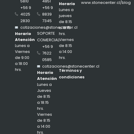
4851
5810
www.stonecenter.cl/blog
Horario
+56 9
+56 9
Lunes a
8839
4025
jueves
7345
2830
de 8:15
cotizaciones@stonecenter.cl
a 18:15
SOPORTE
hrs.
Horario
Viernes
Atención
COMERCIAL
de 8:15
Lunes a
+56 9
a 14:00
Viernes
7622
hrs.
de 9:00
0585
a 18:00
cotizaciones@stonecenter.cl
hrs.
Términos y
Horario
condiciones
Atención
Lunes a
Jueves
de 8:15
a 18:15
hrs.
Viernes
de 8:15
a 14:00
hrs.