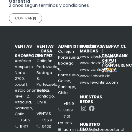
Garantía
2 años según términos y condiciones
COMPRAR
VENTAS
VENTAS
ADMINISTRACIÓN
NUESTRAS
WEBPAY.CL
–
– CASA
MARCAS
|
Callejón
SHOWROOM
MATRIZ
TRANSBANK
www.silestone.com
Portezuela,
KHIPU |
Américo
Callejón
www.dekton.com
Bodega
TRANSFERENC
Vespucio
Portezuela,
8,
www.confiad.com
Norte
Bodega
Portezuelo,
www.schock.de
2700,
8,
Colina,
www.levantina.com
Local 1,
Portezuelo,
Santiago,
estacionamiento
Colina,
Chile.
nivel -2,
Santiago,
NUESTRAS
REDES
Vitacura,
Chile.
+56 9
Instagram
Facebook
Santiago,
8839
VENTAS
Chile.
7121
+56 9
+56 9
Ext. 266
NUESTRO
3420
5417
BLOG
administracion@stonecenter.cl