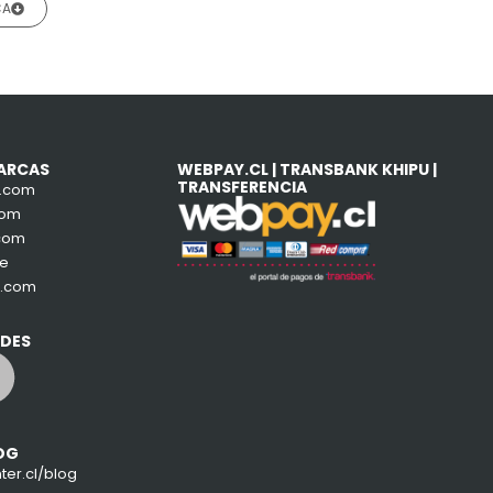
CA
ARCAS
WEBPAY.CL | TRANSBANK KHIPU |
TRANSFERENCIA
e.com
com
com
de
a.com
EDES
stagram
Facebook
OG
er.cl/blog