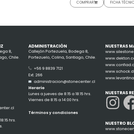
COMPRAR
FICHA TÉCNI
IZ
ADMINISTRACIÓN
NUESTRAS M
ega 8,
Callejón Portezuela, Bodega 8,
www.sileston
ago, Chile.
Portezuelo, Colina, Santiago, Chile.
www.dekton.
www.confiad.
+56 9 8839 7121
www.schock.
Ext. 266
www.levantin
administracion@stonecenter.cl
Horario
NUESTRAS R
Lunes a jueves de 8:15 a 18:15 hrs.
In
Viernes de 8:15 a 14:00 hrs.
nter.cl
Términos y condiciones
8:15 hrs.
NUESTRO BL
s.
www.stonecent