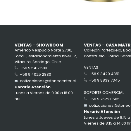
VENTAS – SHOWROOM
VENTAS – CASA MATR
Américo Vespucio Norte 2700,
Callejón Portezuela, Bod
Local 1, estacionamiento nivel -2,
Portezuelo, Colina, Santi
Vitacura, Santiago, Chile.
VENTAS
+56 9 5417 5810
+56 9 3420 4851
+56 9 4025 2830
+56 9 8839 7345
cotizaciones@stonecenter.cl
Horario Atención
SOPORTE COMERCIAL
Lunes a Viernes de 9:00 a 18:00
hrs.
+56 9 7622 0585
cotizaciones@stonece
Horario Atención
Lunes a Jueves de 8:15 a 1
Viernes de 8:15 a 14:00 hr