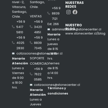
nivel -2,
Santiago,
NUESTRAS
REDES
Vitacura,
Chile.
+56 9
Instagram
Facebook
Santiago,
8839
VENTAS
Chile.
7121
+56 9
+56 9
Ext. 266
NUESTRO
3420
5417
BLOG
administracion@stonecenter.cl
4851
5810
www.stonecenter.cl/blog
Horario
+56 9
+56 9
Lunes a
8839
4025
jueves
7345
2830
de 8:15
cotizaciones@stonecenter.cl
a 18:15
SOPORTE
hrs.
Horario
Viernes
Atención
COMERCIAL
de 8:15
Lunes a
+56 9
a 14:00
Viernes
7622
hrs.
de 9:00
0585
a 18:00
cotizaciones@stonecenter.cl
hrs.
Términos y
Horario
condiciones
Atención
Lunes a
Jueves