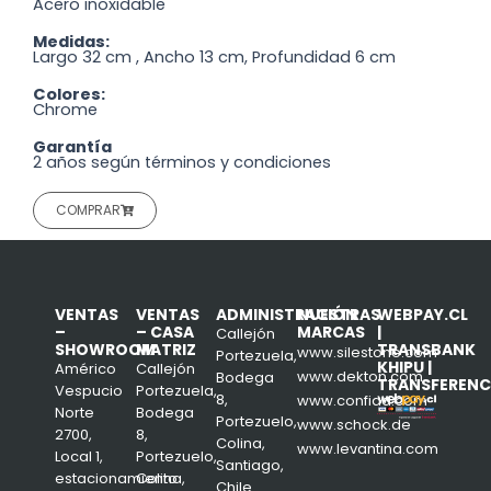
Acero inoxidable
Medidas:
Largo 32 cm , Ancho 13 cm, Profundidad 6 cm
Colores:
Chrome
Garantía
2 años según términos y condiciones
COMPRAR
VENTAS
VENTAS
ADMINISTRACIÓN
NUESTRAS
WEBPAY.CL
–
– CASA
MARCAS
|
Callejón
SHOWROOM
MATRIZ
TRANSBANK
www.silestone.com
Portezuela,
KHIPU |
Américo
Callejón
www.dekton.com
Bodega
TRANSFERENC
Vespucio
Portezuela,
8,
www.confiad.com
Norte
Bodega
Portezuelo,
www.schock.de
2700,
8,
Colina,
www.levantina.com
Local 1,
Portezuelo,
Santiago,
estacionamiento
Colina,
Chile.