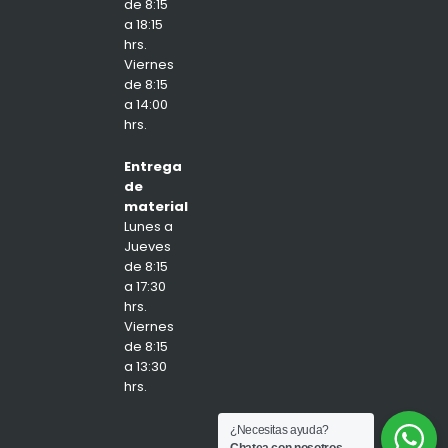
de 8:15
a 18:15
hrs.
Viernes
de 8:15
a 14:00
hrs.
Entrega
de
material
Lunes a
Jueves
de 8:15
a 17:30
hrs.
Viernes
de 8:15
a 13:30
hrs.
¿Necesitas ayuda?