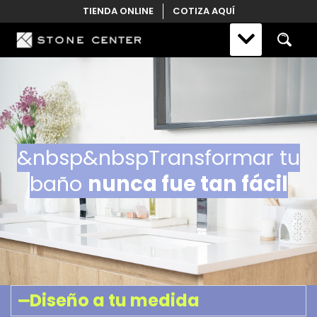
Skip
TIENDA ONLINE
COTIZA AQUÍ
to
content
&nbsp&nbspTransformar tu
baño
nunca fue tan fácil
Diseño a tu medida