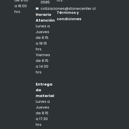
hrs.
de 9:00
0585
a 18:00
cotizaciones@stonecenter.cl
hrs.
Términos y
Horario
condiciones
Atención
Lunes a
Jueves
de 8:15
a 18:15
hrs.
Viernes
de 8:15
a 14:00
hrs.
Entrega
de
material
Lunes a
Jueves
de 8:15
a 17:30
hrs.