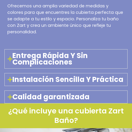
Ofrecemos una amplia variedad de medidas y
colores para que encuentres la cubierta perfecta que
se adapte a tu estilo y espacio. Personaliza tu baño
con Zart y crea un ambiente único que refleje tu
personalidad.
Entrega Rápida Y Sin
Complicaciones​
Instalación Sencilla Y Práctica
Calidad garantizada
¿Qué incluye una cubierta Zart
Baño?