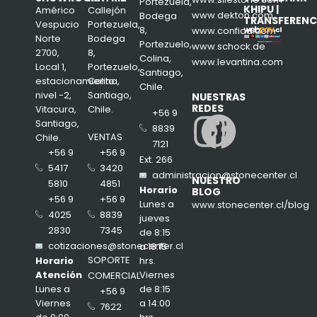
Portezuela,
KHIPU |
Américo
Callejón
www.dekton.com
Bodega
TRANSFERENC
Vespucio
Portezuela,
8,
www.confiad.com
Norte
Bodega
Portezuelo,
www.schock.de
2700,
8,
Colina,
www.levantina.com
Local 1,
Portezuelo,
Santiago,
estacionamiento
Colina,
Chile.
nivel -2,
Santiago,
NUESTRAS
REDES
Vitacura,
Chile.
+56 9
Insta
Face
Santiago,
8839
VENTAS
Chile.
7121
+56 9
+56 9
Ext. 266
3420
5417
administracion@stonecenter.cl
NUESTRO
4851
5810
Horario
BLOG
+56 9
+56 9
Lunes a
www.stonecenter.cl/blog
8839
4025
jueves
7345
2830
de 8:15
cotizaciones@stonecenter.cl
a 18:15
SOPORTE
hrs.
Horario
Viernes
Atención
COMERCIAL
de 8:15
Lunes a
+56 9
a 14:00
Viernes
7622