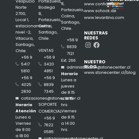
Vespucio
Portezuela,
8,
www.confiad.com
Norte
Bodega
Portezuelo,
www.schock.de
2700,
8,
Colina,
www.levantina.com
Local 1,
Portezuelo,
Santiago,
estacionamiento
Colina,
Chile.
nivel -2,
Santiago,
NUESTRAS
REDES
Vitacura,
Chile.
+56 9
Instagram
Facebook
Santiago,
8839
VENTAS
Chile.
7121
+56 9
+56 9
Ext. 266
NUESTRO
3420
5417
BLOG
administracion@stonecenter.cl
4851
5810
www.stonecenter.cl/blog
Horario
+56 9
+56 9
Lunes a
8839
4025
jueves
7345
2830
de 8:15
cotizaciones@stonecenter.cl
a 18:15
SOPORTE
hrs.
Horario
Viernes
Atención
COMERCIAL
de 8:15
Lunes a
+56 9
a 14:00
Viernes
7622
hrs.
de 9:00
0585
a 18:00
cotizaciones@stonecenter.cl