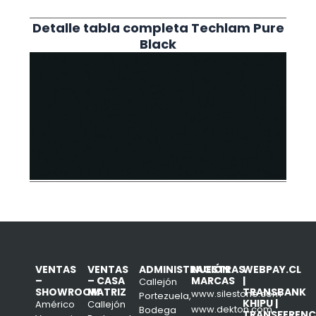
Detalle tabla completa Techlam Pure
Black
VENTAS
VENTAS
ADMINISTRACIÓN
NUESTRAS
WEBPAY.CL
–
– CASA
MARCAS
|
Callejón
SHOWROOM
MATRIZ
TRANSBANK
www.silestone.com
Portezuela,
KHIPU |
Américo
Callejón
www.dekton.com
Bodega
TRANSFERENC