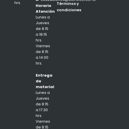
hrs.
Términos y
Horario
condiciones
Atención
Lunes a
Jueves
de 8:15
a 18:15
hrs.
Viernes
de 8:15
a 14:00
hrs.
Entrega
de
material
Lunes a
Jueves
de 8:15
a 17:30
hrs.
Viernes
de 8:15