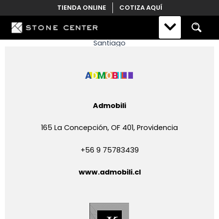
Skip
TIENDA ONLINE
COTIZA AQUÍ
to
content
Santiago
Admobili
165 La Concepción, OF 401, Providencia
+56 9 75783439
www.admobili.cl