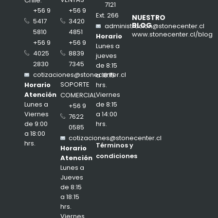
Chile.
7121
+56 9
+56 9
Ext. 266
NUESTRO
3420
5417
BLOG
administracion@stonecenter.cl
4851
5810
www.stonecenter.cl/blog
Horario
+56 9
+56 9
Lunes a
8839
4025
jueves
7345
2830
de 8:15
cotizaciones@stonecenter.cl
a 18:15
SOPORTE
hrs.
Horario
Viernes
Atención
COMERCIAL
de 8:15
Lunes a
+56 9
a 14:00
Viernes
7622
hrs.
de 9:00
0585
a 18:00
cotizaciones@stonecenter.cl
hrs.
Términos y
Horario
condiciones
Atención
Lunes a
Jueves
de 8:15
a 18:15
hrs.
Viernes