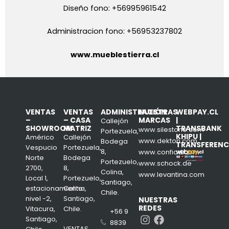
Diseño fono: +56995961542
Administracion fono: +56953237802
www.mueblestierra.cl
VENTAS
VENTAS
ADMINISTRACIÓN
NUESTRAS
WEBPAY.CL
–
– CASA
MARCAS
|
Callejón
SHOWROOM
MATRIZ
TRANSBANK
www.silestone.com
Portezuela,
KHIPU |
Américo
Callejón
www.dekton.com
Bodega
TRANSFERENC
Vespucio
Portezuela,
8,
www.confiad.com
Norte
Bodega
Portezuelo,
www.schock.de
2700,
8,
Colina,
www.levantina.com
Local 1,
Portezuelo,
Santiago,
estacionamiento
Colina,
Chile.
nivel -2,
Santiago,
NUESTRAS
REDES
Vitacura,
Chile.
+56 9
Instagram
Facebook
Santiago,
8839
VENTAS