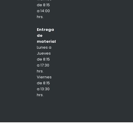
de 8:15
a 14:00
hrs.
Entrega
de
material
Lunes a
Jueves
de 8:15
a 17:30
hrs.
Viernes
de 8:15
a 13:30
hrs.