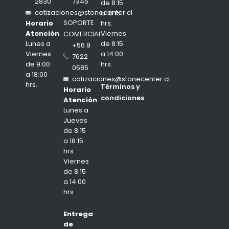
7345
2830
de 8:15
cotizaciones@stonecenter.cl
a 18:15
SOPORTE
hrs.
Horario
Viernes
Atención
COMERCIAL
de 8:15
Lunes a
+56 9
a 14:00
Viernes
7622
hrs.
de 9:00
0585
a 18:00
cotizaciones@stonecenter.cl
hrs.
Términos y
Horario
condiciones
Atención
Lunes a
Jueves
de 8:15
a 18:15
hrs.
Viernes
de 8:15
a 14:00
hrs.
Entrega
de