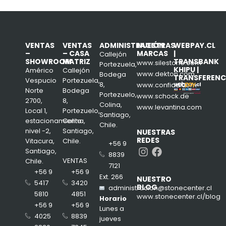
VENTAS
VENTAS
ADMINISTRACIÓN
NUESTRAS
WEBPAY.CL
–
– CASA
MARCAS
|
Callejón
SHOWROOM
MATRIZ
TRANSBANK
www.silestone.com
Portezuela,
KHIPU |
Américo
Callejón
www.dekton.com
Bodega
TRANSFERENC
Vespucio
Portezuela,
8,
www.confiad.com
Norte
Bodega
Portezuelo,
www.schock.de
2700,
8,
Colina,
www.levantina.com
Local 1,
Portezuelo,
Santiago,
estacionamiento
Colina,
Chile.
nivel -2,
Santiago,
NUESTRAS
REDES
Vitacura,
Chile.
+56 9
Instagram
Facebook
Santiago,
8839
VENTAS
Chile.
7121
+56 9
+56 9
Ext. 266
NUESTRO
3420
5417
BLOG
administracion@stonecenter.cl
4851
5810
www.stonecenter.cl/blog
Horario
+56 9
+56 9
Lunes a
8839
4025
jueves