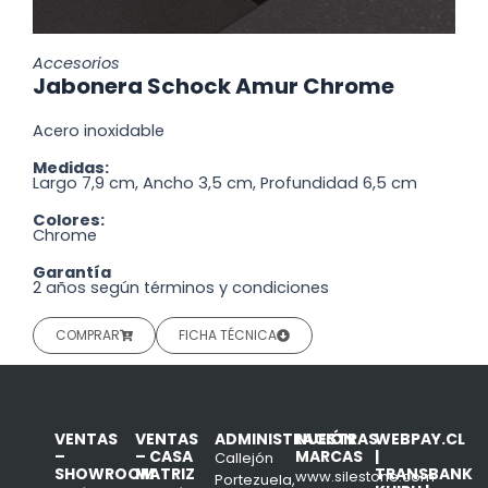
Accesorios
Jabonera Schock Amur Chrome
Acero inoxidable
Medidas:
Largo 7,9 cm, Ancho 3,5 cm, Profundidad 6,5 cm
Colores:
Chrome
Garantía
2 años según términos y condiciones
COMPRAR
FICHA TÉCNICA
VENTAS
VENTAS
ADMINISTRACIÓN
NUESTRAS
WEBPAY.CL
–
– CASA
MARCAS
|
Callejón
SHOWROOM
MATRIZ
TRANSBANK
www.silestone.com
Portezuela,