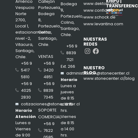
KHIPU |
Américo
Callejón
www.dekton.com
Bodega
TRANSFERENC
Vespucio
Portezuela,
8,
www.confiad.com
Norte
Bodega
Portezuelo,
www.schock.de
2700,
8,
Colina,
www.levantina.com
Local 1,
Portezuelo,
Santiago,
estacionamiento
Colina,
Chile.
nivel -2,
Santiago,
NUESTRAS
REDES
Vitacura,
Chile.
+56 9
Instagram
Facebook
Santiago,
8839
VENTAS
Chile.
7121
+56 9
+56 9
Ext. 266
NUESTRO
3420
5417
BLOG
administracion@stonecenter.cl
4851
5810
www.stonecenter.cl/blog
Horario
+56 9
+56 9
Lunes a
8839
4025
jueves
7345
2830
de 8:15
cotizaciones@stonecenter.cl
a 18:15
SOPORTE
hrs.
Horario
Viernes
Atención
COMERCIAL
de 8:15
Lunes a
+56 9
a 14:00
Viernes
7622
hrs.
de 9:00
0585