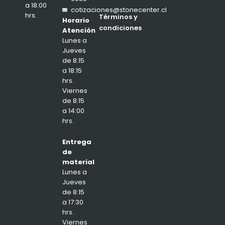
a 18:00
cotizaciones@stonecenter.cl
hrs.
Términos y
Horario
condiciones
Atención
Lunes a
Jueves
de 8:15
a 18:15
hrs.
Viernes
de 8:15
a 14:00
hrs.
Entrega
de
material
Lunes a
Jueves
de 8:15
a 17:30
hrs.
Viernes