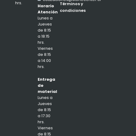
hrs.
Términos y
Horario
condiciones
Atención
Lunes a
Jueves
de 8:15
a 18:15
hrs.
Viernes
de 8:15
a 14:00
hrs.
Entrega
de
material
Lunes a
Jueves
de 8:15
a 17:30
hrs.
Viernes
de 8:15