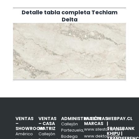
Detalle tabla completa Techlam
Delta
VENTAS
VENTAS
ADMINISTRACIÓN
NUESTRAS
WEBPAY.CL
–
– CASA
MARCAS
|
Callejón
SHOWROOM
MATRIZ
TRANSBANK
www.silestone.com
Portezuela,
KHIPU |
Américo
Callejón
www.dekton.com
Bodega
TRANSFERENC