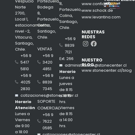
Vespucio
Portezuela,
8,
www.confiad.com
Norte
Bodega
Portezuelo,
www.schock.de
2700,
8,
Colina,
www.levantina.com
Local 1,
Portezuelo,
Santiago,
estacionamiento
Colina,
Chile.
nivel -2,
Santiago,
NUESTRAS
REDES
Vitacura,
Chile.
+56 9
Instagram
Facebook
Santiago,
8839
VENTAS
Chile.
7121
+56 9
+56 9
Ext. 266
NUESTRO
3420
5417
BLOG
administracion@stonecenter.cl
4851
5810
www.stonecenter.cl/blog
Horario
+56 9
+56 9
Lunes a
8839
4025
jueves
7345
2830
de 8:15
cotizaciones@stonecenter.cl
a 18:15
SOPORTE
hrs.
Horario
Viernes
Atención
COMERCIAL
de 8:15
Lunes a
+56 9
a 14:00
Viernes
7622
hrs.
de 9:00
0585
a 18:00
cotizaciones@stonecenter.cl